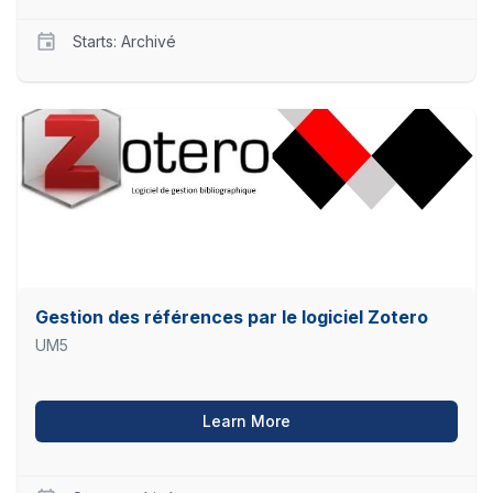
Starts: Archivé
UM5
ITL05
Starts
Archivé
Gestion des références par le logiciel Zotero
UM5
about Gestion des référenc
Learn More