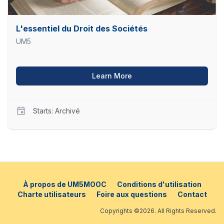
L'essentiel du Droit des Sociétés
UM5
about L'essentiel du Droit
Learn More
Starts: Archivé
UM5
EDS
Starts
Archivé
À propos de UM5MOOC
Conditions d'utilisation
Charte utilisateurs
Foire aux questions
Contact
Copyrights ©2026. All Rights Reserved.