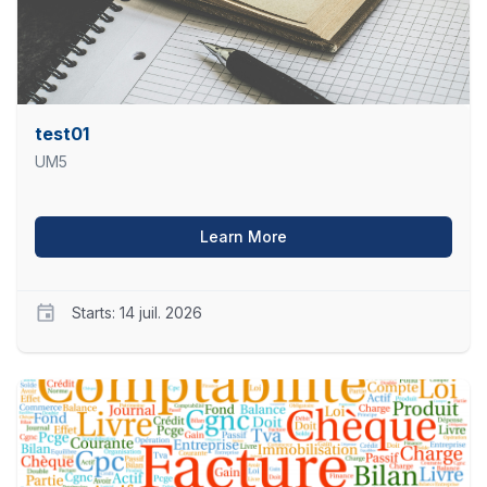
Starts
Archivé
test01
UM5
about test01
Learn More
Starts: 14 juil. 2026
UM5
t01
Starts
14
juil.