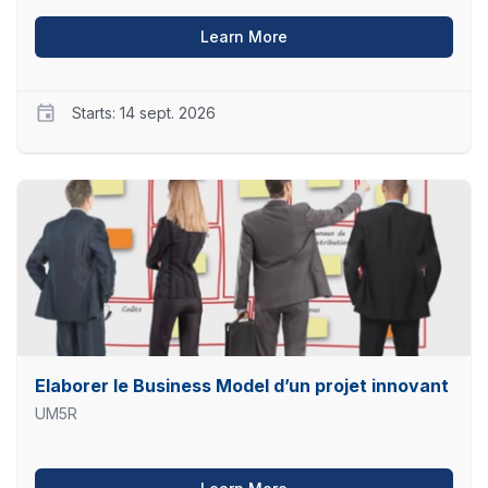
about Prévention et Contr
Learn More
Starts: 14 sept. 2026
UM5
PCI-
ESSP
Starts
14
sept.
2026
Elaborer le Business Model d’un projet innovant
UM5R
about Elaborer le Busines